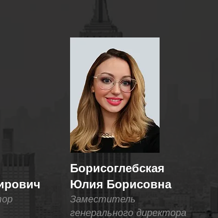
й
Борисоглебская
ирович
Юлия Борисовна
тор
Заместитель
генерального директора