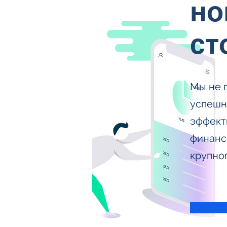
но
ст
Мы не 
успешно
эффект
финанс
крупног