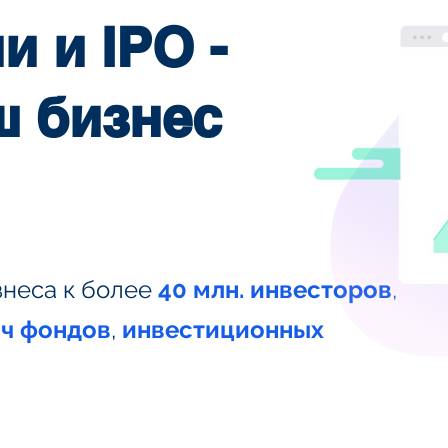
 и IPO -
ш бизнес
знеса к более
40 млн. инвесторов
,
яч фондов
,
инвестиционных