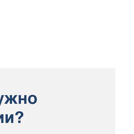
ужно
ии?