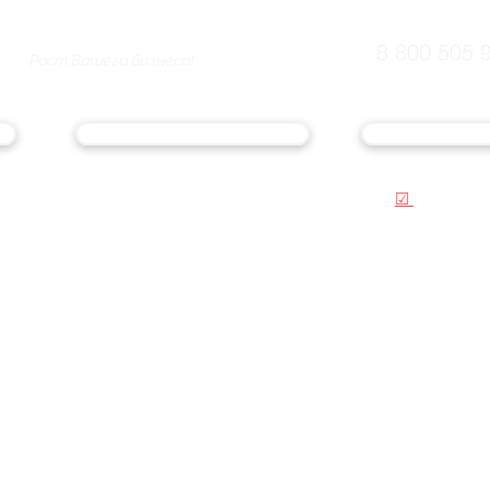
8 800 505 
Рост Вашего бизнеса!
ЭМИТЕНТЫ
СОПРОВОЖДЕ
☑
ОБЛИГАЦ
О компании
Услуги