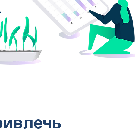
в
ривлечь