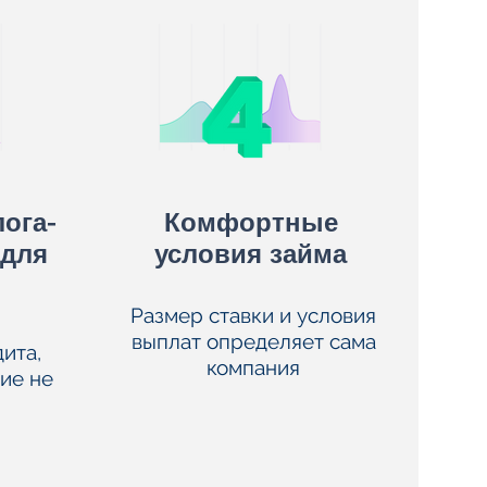
лога-
Комфортные
 для
условия займа
Размер ставки и условия
выплат определяет сама
ита,
компания
ие не